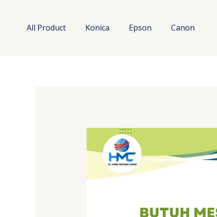
Lewati
ke
All Product
Konica
Epson
Canon
konten