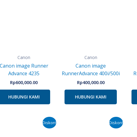
Canon
Canon
Canon image Runner
Canon image
Advance 4235
RunnerAdvance 400i/500i
R
Rp
600,000.00
Rp
400,000.00
HUBUNGI KAMI
HUBUNGI KAMI
Harga
Harga
Harga
Harga
Diskon!
Diskon!
aslinya
saat
aslinya
saat
adalah:
ini
adalah:
ini