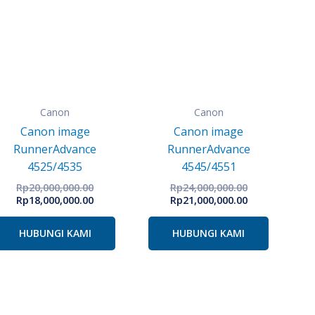
Rp20,000,000.00.
adalah:
Rp24,000,000.
adalah:
Rp18,000,000.00.
Rp21,000,000.
Canon
Canon
Canon image
Canon image
RunnerAdvance
RunnerAdvance
4525/4535
4545/4551
Rp
20,000,000.00
Rp
24,000,000.00
Rp
18,000,000.00
Rp
21,000,000.00
HUBUNGI KAMI
HUBUNGI KAMI