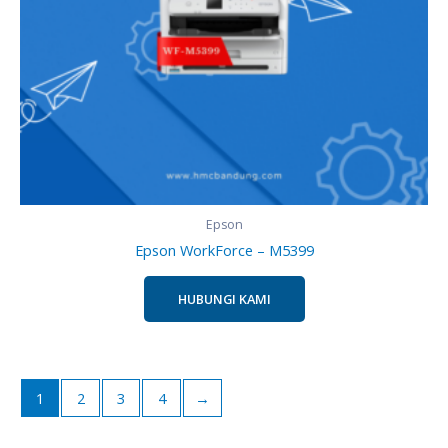
Epson
Epson WorkForce – M5399
HUBUNGI KAMI
1
2
3
4
→