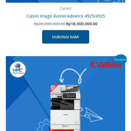
Canon
Canon image RunnerAdvance 4525/4535
Rp
20,000,000.00
Rp
18,000,000.00
HUBUNGI KAMI
Harga
Harga
Diskon!
aslinya
saat
adalah:
ini
Rp24,000,000.00.
adalah:
Rp21,000,000.00.