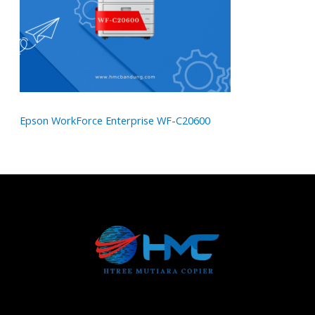
Epson WorkForce Enterprise WF-C20600