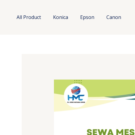
Lewati
ke
All Product
Konica
Epson
Canon
konten