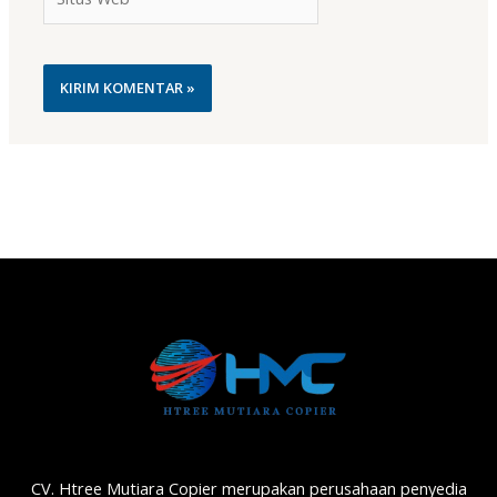
Web
CV. Htree Mutiara Copier merupakan perusahaan penyedia