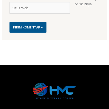
berikutnya.
Situs
Web