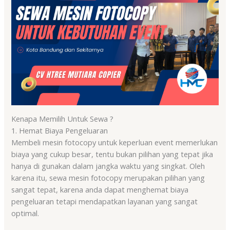
Kenapa Memilih Untuk Sewa ?
1. Hemat Biaya Pengeluaran
Membeli mesin fotocopy untuk keperluan event memerlukan
biaya yang cukup besar, tentu bukan pilihan yang tepat jika
hanya di gunakan dalam jangka waktu yang singkat. Oleh
karena itu, sewa mesin fotocopy merupakan pilihan yang
sangat tepat, karena anda dapat menghemat biaya
pengeluaran tetapi mendapatkan layanan yang sangat
optimal.