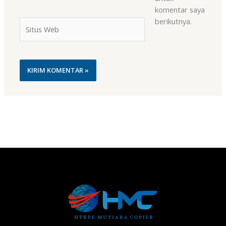
komentar saya
berikutnya.
Situs
Web