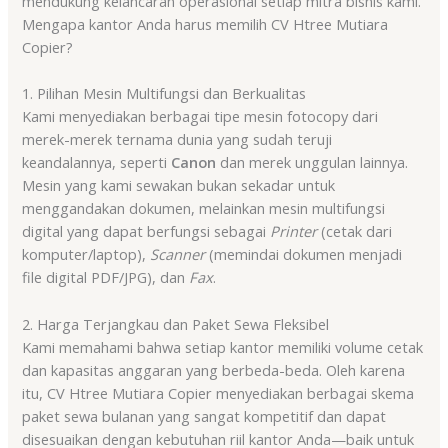
mendukung kelancaran operasional setiap mitra bisnis kami.
Mengapa kantor Anda harus memilih CV Htree Mutiara
Copier?
1. Pilihan Mesin Multifungsi dan Berkualitas
Kami menyediakan berbagai tipe mesin fotocopy dari
merek-merek ternama dunia yang sudah teruji
keandalannya, seperti
Canon
dan merek unggulan lainnya.
Mesin yang kami sewakan bukan sekadar untuk
menggandakan dokumen, melainkan mesin multifungsi
digital yang dapat berfungsi sebagai
Printer
(cetak dari
komputer/laptop),
Scanner
(memindai dokumen menjadi
file digital PDF/JPG), dan
Fax
.
2. Harga Terjangkau dan Paket Sewa Fleksibel
Kami memahami bahwa setiap kantor memiliki volume cetak
dan kapasitas anggaran yang berbeda-beda. Oleh karena
itu, CV Htree Mutiara Copier menyediakan berbagai skema
paket sewa bulanan yang sangat kompetitif dan dapat
disesuaikan dengan kebutuhan riil kantor Anda—baik untuk