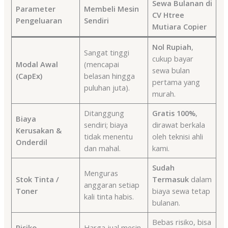
Sewa Bulanan di
Parameter
Membeli Mesin
CV Htree
Pengeluaran
Sendiri
Mutiara Copier
Nol Rupiah
,
Sangat tinggi
cukup bayar
Modal Awal
(mencapai
sewa bulan
(CapEx)
belasan hingga
pertama yang
puluhan juta).
murah.
Ditanggung
Gratis 100%
,
Biaya
sendiri; biaya
dirawat berkala
Kerusakan &
tidak menentu
oleh teknisi ahli
Onderdil
dan mahal.
kami.
Sudah
Menguras
Stok Tinta /
Termasuk
dalam
anggaran setiap
Toner
biaya sewa tetap
kali tinta habis.
bulanan.
Bebas risiko, bisa
Risiko
Harga jual mesin