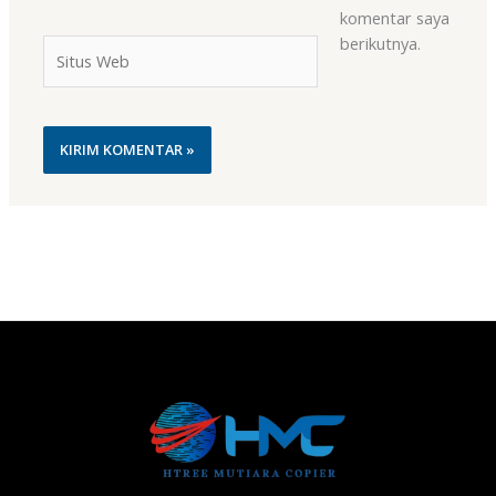
komentar saya
berikutnya.
Situs
Web