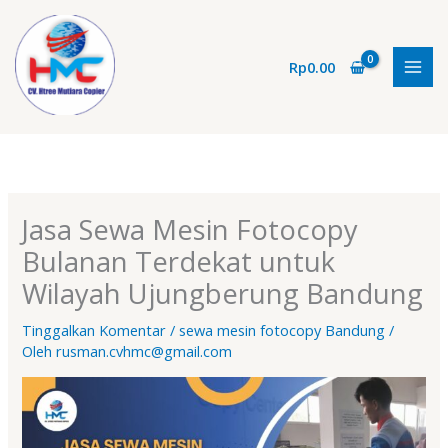
Lewati
ke
konten
Rp
0.00
Jasa Sewa Mesin Fotocopy
Bulanan Terdekat untuk
Wilayah Ujungberung Bandung
Tinggalkan Komentar
/
sewa mesin fotocopy Bandung
/
Oleh
rusman.cvhmc@gmail.com