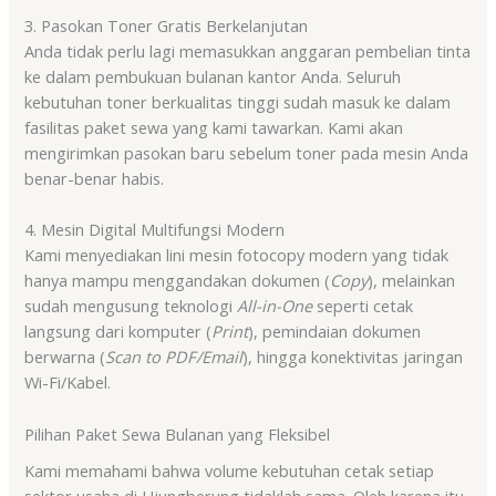
3. Pasokan Toner Gratis Berkelanjutan
Anda tidak perlu lagi memasukkan anggaran pembelian tinta
ke dalam pembukuan bulanan kantor Anda. Seluruh
kebutuhan toner berkualitas tinggi sudah masuk ke dalam
fasilitas paket sewa yang kami tawarkan. Kami akan
mengirimkan pasokan baru sebelum toner pada mesin Anda
benar-benar habis.
4. Mesin Digital Multifungsi Modern
Kami menyediakan lini mesin fotocopy modern yang tidak
hanya mampu menggandakan dokumen (
Copy
), melainkan
sudah mengusung teknologi
All-in-One
seperti cetak
langsung dari komputer (
Print
), pemindaian dokumen
berwarna (
Scan to PDF/Email
), hingga konektivitas jaringan
Wi-Fi/Kabel.
Pilihan Paket Sewa Bulanan yang Fleksibel
Kami memahami bahwa volume kebutuhan cetak setiap
sektor usaha di Ujungberung tidaklah sama. Oleh karena itu,