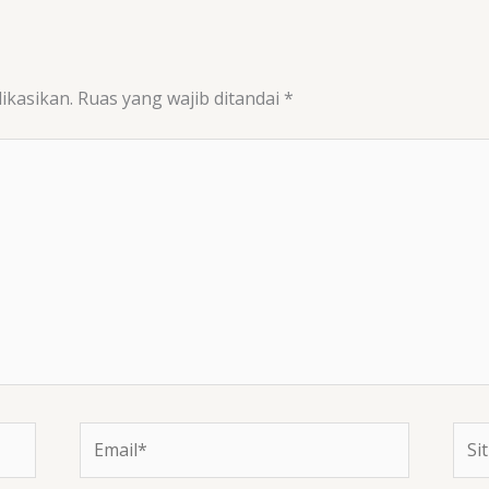
ikasikan.
Ruas yang wajib ditandai
*
Email*
Situ
We