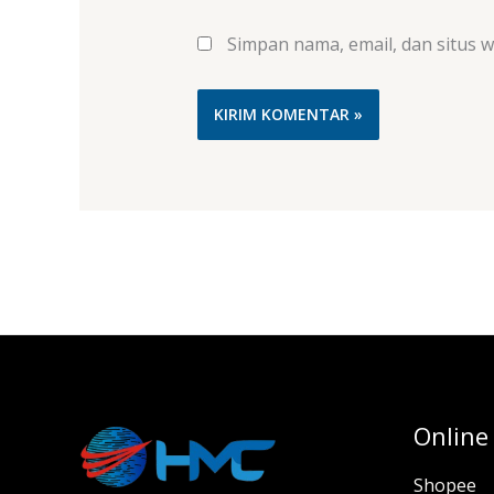
Simpan nama, email, dan situs 
Online
Shopee