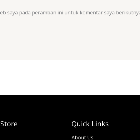
web saya pada peramban ini untuk komentar saya berikutnya
 Store
Quick Links
About Us