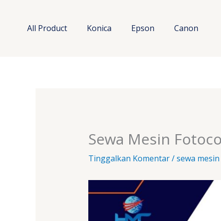
Lewati
ke
All Product
Konica
Epson
Canon
konten
Sewa Mesin Fotoc
Tinggalkan Komentar
/
sewa mesin