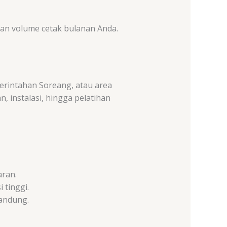
an volume cetak bulanan Anda.
merintahan Soreang, atau area
, instalasi, hingga pelatihan
aran.
tinggi.
andung.