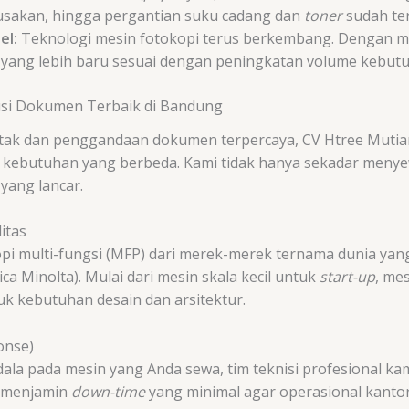
erusakan, hingga pergantian suku cadang dan
toner
sudah te
el:
Teknologi mesin fotokopi terus berkembang. Dengan 
 yang lebih baru sesuai dengan peningkatan volume kebu
lusi Dokumen Terbaik di Bandung
cetak dan penggandaan dokumen terpercaya, CV Htree Muti
 dan kebutuhan yang berbeda. Kami tidak hanya sekadar men
yang lancar.
itas
pi multi-fungsi (MFP) dari merek-merek ternama dunia yan
ica Minolta). Mulai dari mesin skala kecil untuk
start-up
, me
k kebutuhan desain dan arsitektur.
onse)
ndala pada mesin yang Anda sewa, tim teknisi profesional k
i menjamin
down-time
yang minimal agar operasional kantor