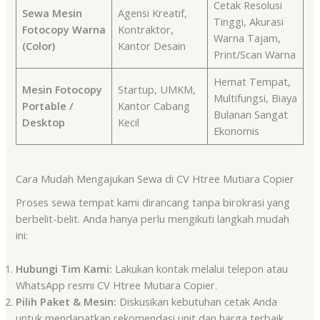
Cetak Resolusi
Sewa Mesin
Agensi Kreatif,
Tinggi, Akurasi
Fotocopy Warna
Kontraktor,
Warna Tajam,
(Color)
Kantor Desain
Print/Scan Warna
Hemat Tempat,
Mesin Fotocopy
Startup, UMKM,
Multifungsi, Biaya
Portable /
Kantor Cabang
Bulanan Sangat
Desktop
Kecil
Ekonomis
Cara Mudah Mengajukan Sewa di CV Htree Mutiara Copier
Proses sewa tempat kami dirancang tanpa birokrasi yang
berbelit-belit. Anda hanya perlu mengikuti langkah mudah
ini:
Hubungi Tim Kami:
Lakukan kontak melalui telepon atau
WhatsApp resmi CV Htree Mutiara Copier.
Pilih Paket & Mesin:
Diskusikan kebutuhan cetak Anda
untuk mendapatkan rekomendasi unit dan harga terbaik.