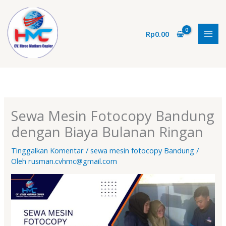
Lewati
ke
konten
Rp
0.00
Sewa Mesin Fotocopy Bandung
dengan Biaya Bulanan Ringan
Tinggalkan Komentar
/
sewa mesin fotocopy Bandung
/
Oleh
rusman.cvhmc@gmail.com