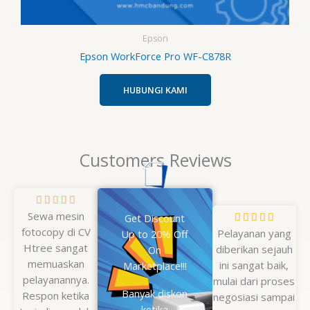
Epson
Epson WorkForce Pro WF-C878R
HUBUNGI KAMI
Customers Reviews
Rated





Sewa mesin
5
Get Discount
Rated





fotocopy di CV
out
Pelayanan yang
Up to 20% Off
5
Htree sangat
of
diberikan sejauh
On
out
memuaskan
5
ini sangat baik,
Marketplace!!!
of
pelayanannya.
mulai dari proses
5
Banyak diskon
Respon ketika
negosiasi sampai
ketika