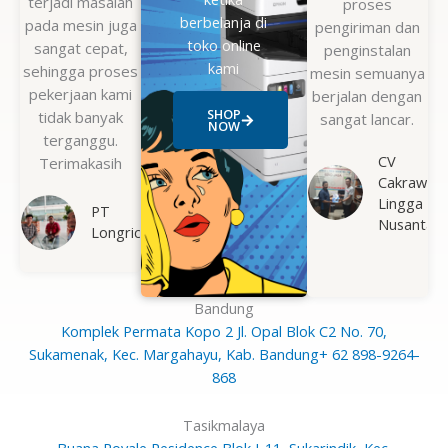
terjadi masalah
proses
berbelanja di
pada mesin juga
pengiriman dan
toko online
sangat cepat,
penginstalan
kami
sehingga proses
mesin semuanya
pekerjaan kami
berjalan dengan
SHOP
tidak banyak
sangat lancar.
NOW
terganggu.
CV
Terimakasih
Cakrawala
Lingga
PT
Nusantara
Longrich
Bandung
Komplek Permata Kopo 2 Jl. Opal Blok C2 No. 70,
Sukamenak, Kec. Margahayu, Kab. Bandung
+ 62 898-9264-
868
Tasikmalaya
Buana Royale Residence Blok J-11, Sukarindik, Kec.