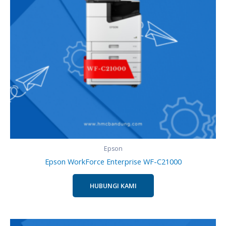
Epson
Epson WorkForce Enterprise WF-C21000
HUBUNGI KAMI