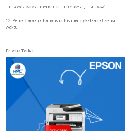
11. Konektivitas ethernet 10/100 base-T, USB, wi-fi
12. Pemeliharaan otomatis untuk meningkatkan efisiensi
waktu
Produk Terkait