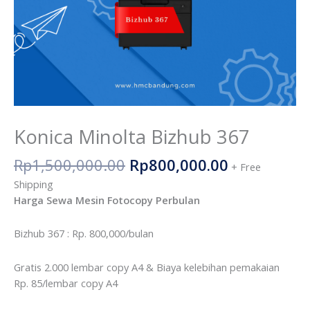
Konica Minolta Bizhub 367
Rp
1,500,000.00
Rp
800,000.00
+ Free
Shipping
Harga Sewa Mesin Fotocopy Perbulan
Bizhub 367 : Rp. 800,000/bulan
Gratis 2.000 lembar copy A4 & Biaya kelebihan pemakaian
Rp. 85/lembar copy A4