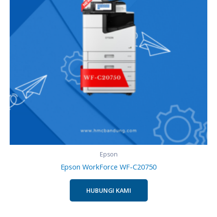
Epson
Epson WorkForce WF-C20750
HUBUNGI KAMI