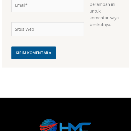
Email*
peramban ini
untuk
komentar saya
berikutnya.
Situs
Web