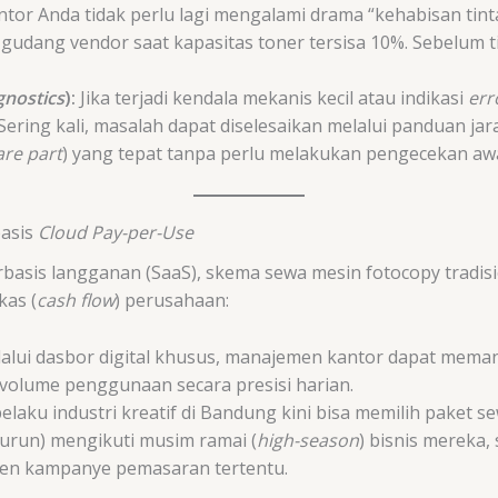
tor Anda tidak perlu lagi mengalami drama “kehabisan tint
 gudang vendor saat kapasitas toner tersisa 10%. Sebelum t
gnostics
):
Jika terjadi kendala mekanis kecil atau indikasi
err
Sering kali, masalah dapat diselesaikan melalui panduan jara
are part
) yang tepat tanpa perlu melakukan pengecekan a
basis
Cloud Pay-per-Use
basis langganan (SaaS), skema sewa mesin fotocopy tradisi
kas (
cash flow
) perusahaan:
alui dasbor digital khusus, manajemen kantor dapat meman
t volume penggunaan secara presisi harian.
elaku industri kreatif di Bandung kini bisa memilih paket 
turun) mengikuti musim ramai (
high-season
) bisnis mereka,
men kampanye pemasaran tertentu.