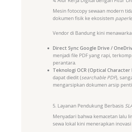
4. Alur Kerja Digital dengan Fitur
On
Mesin fotocopy sewaan modern tidak
dokumen fisik ke ekosistem
paperl
Vendor di Bandung kini menawarka
Direct Sync Google Drive / OneDriv
menjadi file PDF yang rapi, terkom
perantara.
Teknologi OCR (Optical Character 
dapat diedit (
searchable PDF
), san
mengarsipkan dokumen arsip penti
5. Layanan Pendukung Berbasis
SLA
Menyadari bahwa kemacetan lalu lin
sewa lokal kini menerapkan inovasi 