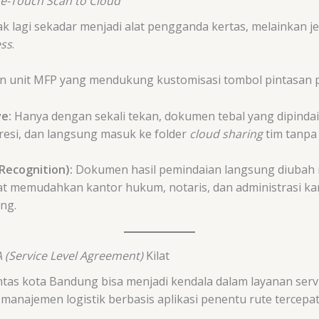
e-Touch Scan to Cloud
 lagi sekadar menjadi alat pengganda kertas, melainkan je
ess
.
n unit MFP yang mendukung kustomisasi tombol pintasan p
e:
Hanya dengan sekali tekan, dokumen tebal yang dipindai
presi, dan langsung masuk ke folder
cloud sharing
tim tanpa
Recognition):
Dokumen hasil pemindaian langsung diubah me
gat memudahkan kantor hukum, notaris, dan administrasi k
ng.
 (Service Level Agreement)
Kilat
tas kota Bandung bisa menjadi kendala dalam layanan serv
manajemen logistik berbasis aplikasi penentu rute tercepat