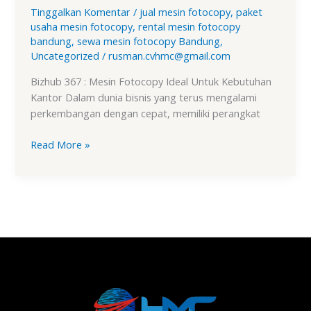
Tinggalkan Komentar
/
jual mesin fotocopy
,
paket
usaha mesin fotocopy
,
rental mesin fotocopy
bandung
,
sewa mesin fotocopy Bandung
,
Uncategorized
/
rusman.cvhmc@gmail.com
Bizhub 367 : Mesin Fotocopy Ideal Untuk Kebutuhan
Kantor Dalam dunia bisnis yang terus mengalami
perkembangan dengan cepat, memiliki perangkat
Read More »