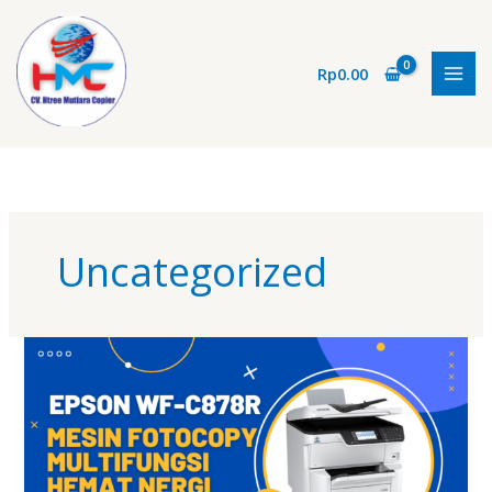
Lewati
ke
konten
Rp
0.00
Uncategorized
Epson
WF-
C878R
:
Mesin
Fotocopy