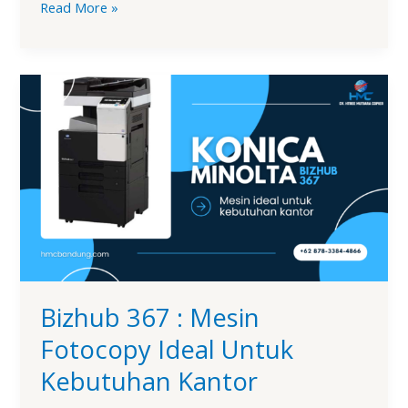
Read More »
Bizhub
367
:
Mesin
Fotocopy
Ideal
Untuk
Kebutuhan
Kantor
Bizhub 367 : Mesin
Fotocopy Ideal Untuk
Kebutuhan Kantor