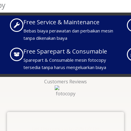
py
Free Service & Maintenance
Bebas biaya perawatan dan perbaikan mesin
tanpa dikenakan biaya
Free Sparepart & Consumable
Sparepart & Consumable mesin fotocopy
tersedia tanpa harus mengeluarkan biaya
Customers Reviews
Get Discount Up to 20% Off On