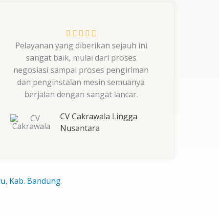
Rated





Pelayanan yang diberikan sejauh ini
5
sangat baik, mulai dari proses
out
negosiasi sampai proses pengiriman
of
dan penginstalan mesin semuanya
5
berjalan dengan sangat lancar.
CV Cakrawala Lingga
Nusantara
yu, Kab. Bandung