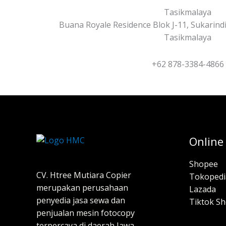
Tasikmalaya
Buana Royale Residence Blok J-11, Sukarindi
Tasikmalaya
+62 878-3384-4866
Online
Shopee
CV. Htree Mutiara Copier
Tokopedi
merupakan perusahaan
Lazada
penyedia jasa sewa dan
Tiktok S
penjualan mesin fotocopy
terpercaya di daerah Jawa