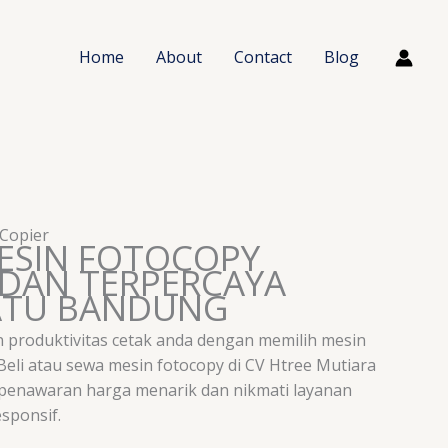
Home
About
Contact
Blog
 Copier
ESIN FOTOCOPY
DAN TERPERCAYA
ATU BANDUNG
 produktivitas cetak anda dengan memilih mesin
 Beli atau sewa mesin fotocopy di CV Htree Mutiara
 penawaran harga menarik dan nikmati layanan
esponsif.