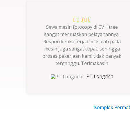
Rated





Sewa mesin fotocopy di CV Htree
5
sangat memuaskan pelayanannya.
out
Respon ketika terjadi masalah pada
of
mesin juga sangat cepat, sehingga
5
proses pekerjaan kami tidak banyak
terganggu. Terimakasih
PT Longrich
Komplek Permata