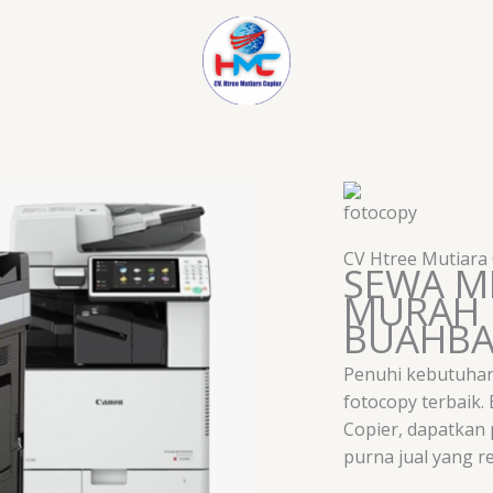
CV Htree Mutiara
SEWA M
MURAH 
BUAHB
Penuhi kebutuhan
fotocopy terbaik.
Copier, dapatkan
purna jual yang r