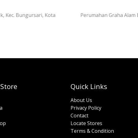
k, Kec. Bungursari, Kota
Perumahan Graha Alam Blo
 Store
Quick Links
About Us
a
Privacy Policy
Contact
hop
Locate Stores
Terms & Condition