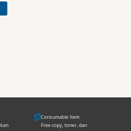
Consumable Item
ikan
Free copy, toner, dan