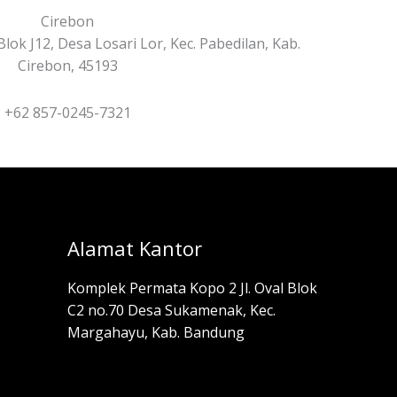
Cirebon
k J12, Desa Losari Lor, Kec. Pabedilan, Kab.
Cirebon, 45193
+62 857-0245-7321
Alamat Kantor
Komplek Permata Kopo 2 Jl. Oval Blok
C2 no.70 Desa Sukamenak, Kec.
Margahayu, Kab. Bandung