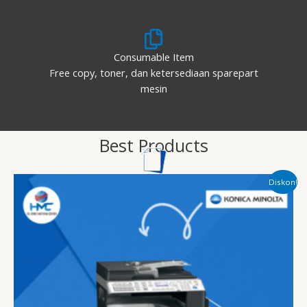
Consumable Item
Free copy, toner, dan ketersediaan sparepart
mesin
Best Products
Harga
Harga
Diskon!
aslinya
saat
adalah:
ini
Rp1,000,000.00.
adalah:
Rp400,000.00.