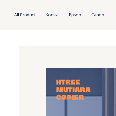
Lewati
ke
All Product
Konica
Epson
Canon
konten