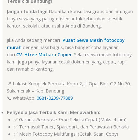
Terbaik di Bandung!
Jangan tunda lagi!
Dapatkan konsultasi gratis dan hitungan
biaya sewa yang paling efisien untuk kebutuhan spesifik
kantor, sekolah, atau usaha Anda di Bandung.
Jika Anda sedang mencari
Pusat Sewa Mesin fotocopy
murah
dengan hasil bagus, bisa banget coba layanan
dari
CV. Htree Mutiara Copier
. Selain sewa mesin fotocopy,
kami juga punya layanan cetak dokumen yang cepat, rapi,
dan ramah di kantong.
📍 Lokasi: Komplek Permata Kopo 2, Jl. Opal Blok C.2 No.70,
Sukamenak – Kab. Bandung
📞 WhatsApp:
0881-0239-77889
Penyedia Jasa Terbaik Kami Menawarkan:
✅ Garansi
Response Time
Teknisi Cepat (Maks. 4 Jam)
✅ Termasuk Toner, Sparepart, dan Perawatan Berkala
✅ Mesin Fotocopy Multifungsi (Cetak, Scan, Copy)