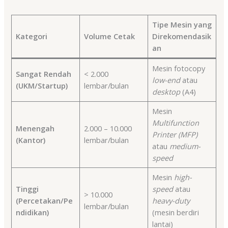
Tipe Mesin yang
Kategori
Volume Cetak
Direkomendasik
an
Mesin fotocopy
Sangat Rendah
< 2.000
low-end
atau
(UKM/Startup)
lembar/bulan
desktop
(A4)
Mesin
Multifunction
Menengah
2.000 – 10.000
Printer (MFP)
(Kantor)
lembar/bulan
atau
medium-
speed
Mesin
high-
Tinggi
speed
atau
> 10.000
(Percetakan/Pe
heavy-duty
lembar/bulan
ndidikan)
(mesin berdiri
lantai)