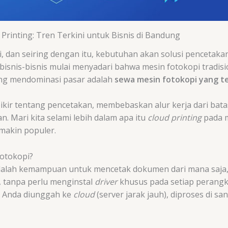
rinting: Tren Terkini untuk Bisnis di Bandung
 dan seiring dengan itu, kebutuhan akan solusi pencetakan y
isnis-bisnis mulai menyadari bahwa mesin fotokopi tradisio
ang mendominasi pasar adalah
sewa mesin fotokopi yang t
pikir tentang pencetakan, membebaskan alur kerja dari bat
. Mari kita selami lebih dalam apa itu
cloud printing
pada m
makin populer.
Fotokopi?
alah kemampuan untuk mencetak dokumen dari mana saja, k
, tanpa perlu menginstal
driver
khusus pada setiap perangk
n Anda diunggah ke
cloud
(server jarak jauh), diproses di san