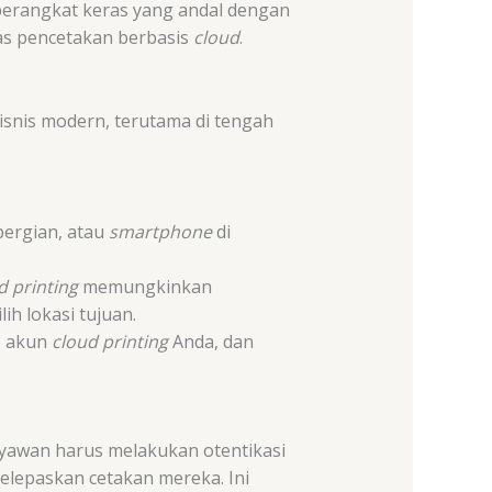
perangkat keras yang andal dengan
as pencetakan berbasis
cloud
.
isnis modern, terutama di tengah
pergian, atau
smartphone
di
d printing
memungkinkan
h lokasi tujuan.
e akun
cloud printing
Anda, dan
ryawan harus melakukan otentikasi
melepaskan cetakan mereka. Ini