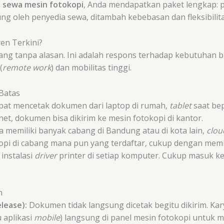
n
sewa mesin fotokopi
, Anda mendapatkan paket lengkap: 
g oleh penyedia sewa, ditambah kebebasan dan fleksibilit
en Terkini?
ang tanpa alasan. Ini adalah respons terhadap kebutuhan b
(
remote work
) dan mobilitas tinggi.
 Batas
at mencetak dokumen dari laptop di rumah,
tablet
saat be
et, dokumen bisa dikirim ke mesin fotokopi di kantor.
da memiliki banyak cabang di Bandung atau di kota lain,
clou
pi di cabang mana pun yang terdaftar, cukup dengan memili
instalasi
driver
printer di setiap komputer. Cukup masuk k
n
lease):
Dokumen tidak langsung dicetak begitu dikirim. Ka
u aplikasi
mobile
) langsung di panel mesin fotokopi untuk 