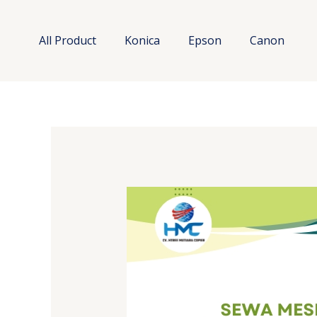
Lewati
ke
All Product
Konica
Epson
Canon
konten