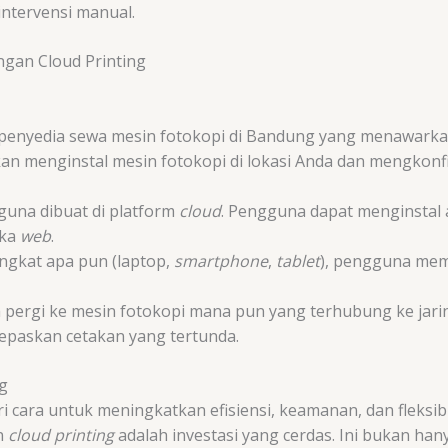
intervensi manual.
ngan Cloud Printing
penyedia sewa mesin fotokopi di Bandung yang menawarka
an menginstal mesin fotokopi di lokasi Anda dan mengkonf
una dibuat di platform
cloud
. Pengguna dapat menginstal 
uka
web
.
ngkat apa pun (laptop,
smartphone
,
tablet
), pengguna mem
pergi ke mesin fotokopi mana pun yang terhubung ke jar
epaskan cetakan yang tertunda.
g
i cara untuk meningkatkan efisiensi, keamanan, dan fleksib
n
cloud printing
adalah investasi yang cerdas. Ini bukan han