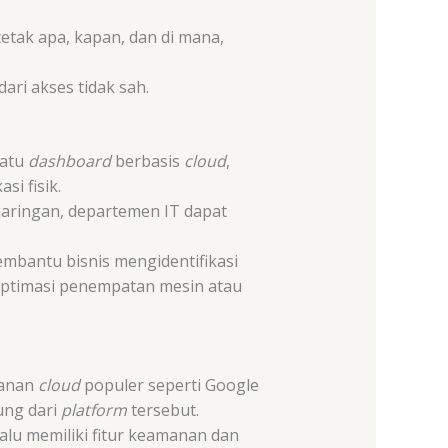
etak apa, kapan, dan di mana,
dari akses tidak sah.
satu
dashboard
berbasis
cloud
,
i fisik.
jaringan, departemen IT dapat
mbantu bisnis mengidentifikasi
optimasi penempatan mesin atau
yanan
cloud
populer seperti Google
ung dari
platform
tersebut.
alu memiliki fitur keamanan dan