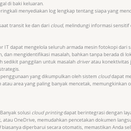
al di baki keluaran.
ringkali menyediakan log lengkap tentang siapa yang menc
aat transit ke dan dari
cloud
, melindungi informasi sensitif 
r IT dapat mengelola seluruh armada mesin fotokopi dari 
 dan mengidentifikasi masalah, bahkan tanpa berada di lokas
h sedikit panggilan untuk masalah
driver
atau konektivitas 
trategis.
penggunaan yang dikumpulkan oleh sistem
cloud
dapat me
an atau area yang paling banyak mencetak, memungkinkan 
Banyak solusi
cloud printing
dapat berintegrasi dengan la
x, atau OneDrive, memudahkan pencetakan dokumen langs
d
biasanya diperbarui secara otomatis, memastikan Anda sel