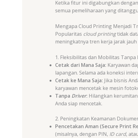
Ketika fitur ini digabungkan denga
semua pemeliharaan yang ditanggun
Mengapa Cloud Printing Menjadi Tr
Popularitas
cloud printing
tidak dat
meningkatnya tren kerja jarak jauh 
1. Fleksibilitas dan Mobilitas Tanpa
Cetak dari Mana Saja:
Karyawan dap
lapangan. Selama ada koneksi intern
Cetak ke Mana Saja:
Jika bisnis An
karyawan mencetak ke mesin fotoko
Tanpa
Driver
:
Hilangkan kerumitan 
Anda siap mencetak.
2. Peningkatan Keamanan Dokume
Pencetakan Aman (Secure Print Re
(misalnya, dengan PIN,
ID card
, ata