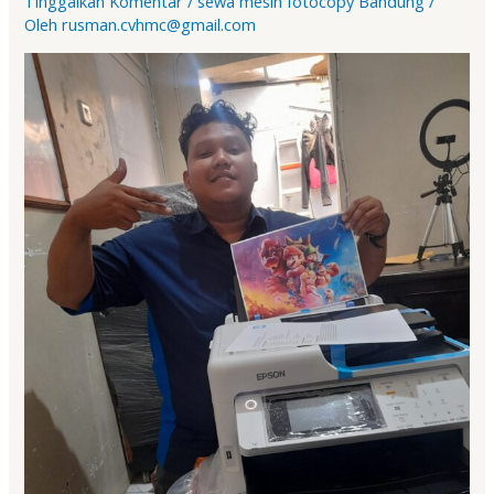
Tinggalkan Komentar
/
sewa mesin fotocopy Bandung
/
Oleh
rusman.cvhmc@gmail.com