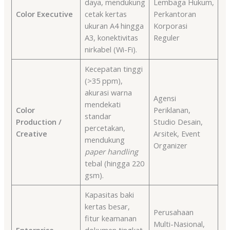
daya, mendukung
Lembaga Hukum,
Color Executive
cetak kertas
Perkantoran
ukuran A4 hingga
Korporasi
A3, konektivitas
Reguler
nirkabel (Wi-Fi).
Kecepatan tinggi
(>35 ppm),
akurasi warna
Agensi
mendekati
Color
Periklanan,
standar
Production /
Studio Desain,
percetakan,
Creative
Arsitek, Event
mendukung
Organizer
paper handling
tebal (hingga 220
gsm).
Kapasitas baki
kertas besar,
Perusahaan
fitur keamanan
Multi-Nasional,