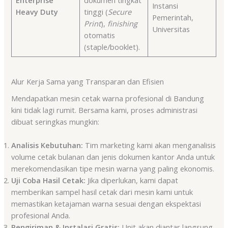
Enterprise
dokumen tingkat
Instansi
Heavy Duty
tinggi (
Secure
Pemerintah,
Print
),
finishing
Universitas
otomatis
(staple/booklet).
Alur Kerja Sama yang Transparan dan Efisien
Mendapatkan mesin cetak warna profesional di Bandung
kini tidak lagi rumit. Bersama kami, proses administrasi
dibuat seringkas mungkin:
Analisis Kebutuhan:
Tim marketing kami akan menganalisis
volume cetak bulanan dan jenis dokumen kantor Anda untuk
merekomendasikan tipe mesin warna yang paling ekonomis.
Uji Coba Hasil Cetak:
Jika diperlukan, kami dapat
memberikan sampel hasil cetak dari mesin kami untuk
memastikan ketajaman warna sesuai dengan ekspektasi
profesional Anda.
Pengiriman & Instalasi Gratis:
Unit akan diantar langsung