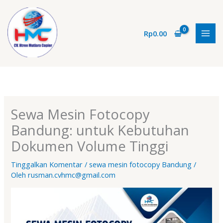
Lewati
ke
konten
Rp
0.00
Sewa Mesin Fotocopy
Bandung: untuk Kebutuhan
Dokumen Volume Tinggi
Tinggalkan Komentar
/
sewa mesin fotocopy Bandung
/
Oleh
rusman.cvhmc@gmail.com