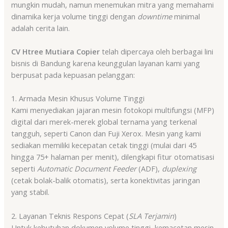
mungkin mudah, namun menemukan mitra yang memahami
dinamika kerja volume tinggi dengan
downtime
minimal
adalah cerita lain.
CV Htree Mutiara Copier
telah dipercaya oleh berbagai lini
bisnis di Bandung karena keunggulan layanan kami yang
berpusat pada kepuasan pelanggan:
1. Armada Mesin Khusus Volume Tinggi
Kami menyediakan jajaran mesin fotokopi multifungsi (MFP)
digital dari merek-merek global ternama yang terkenal
tangguh, seperti Canon dan Fuji Xerox. Mesin yang kami
sediakan memiliki kecepatan cetak tinggi (mulai dari 45
hingga 75+ halaman per menit), dilengkapi fitur otomatisasi
seperti
Automatic Document Feeder
(ADF),
duplexing
(cetak bolak-balik otomatis), serta konektivitas jaringan
yang stabil.
2. Layanan Teknis Respons Cepat (
SLA Terjamin
)
Untuk kebutuhan dokumen volume tinggi, kemacetan mesin