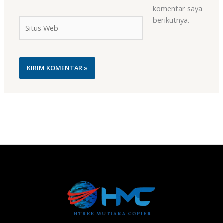
komentar saya
berikutnya.
Situs
Web