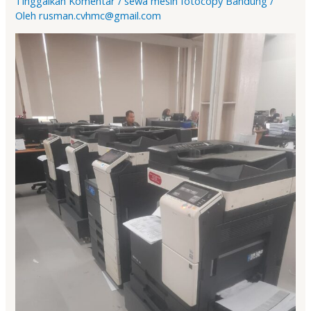
Tinggalkan Komentar
/
sewa mesin fotocopy Bandung
/
Oleh
rusman.cvhmc@gmail.com