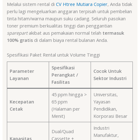
Melalui sistem rental di
CV Htree Mutiara Copier
, Anda tidak
perlu lagi mengeluarkan anggaran terpisah untuk pembelian
tinta hitam/warna maupun suku cadang. Seluruh pasokan
toner premium berkualitas tinggi dan penggantian
sparepart
akibat aus pemakaian normal telah
termasuk
100% gratis
di dalam biaya rental bulanan Anda.
Spesifikasi Paket Rental untuk Volume Tinggi
Spesifikasi
Parameter
Cocok Untuk
Perangkat /
Layanan
Sektor Industri
Fasilitas
45 ppm hingga >
Universitas,
Kecepatan
65 ppm
Yayasan
Cetak
(Halaman per
Pendidikan,
Menit)
Korporasi Besar
Industri
Dual/Quad
Manufaktur,
Kapasitas
Cassette +