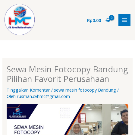
Lewati
ke
konten
Rp
0.00
Sewa Mesin Fotocopy Bandung
Pilihan Favorit Perusahaan
Tinggalkan Komentar
/
sewa mesin fotocopy Bandung
/
Oleh
rusman.cvhmc@gmail.com