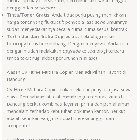
mencakup biaya servis rutin, perbaikan kerusakan, hingga
penggantian
sparepart
.
Tinta/Toner Gratis:
Anda tidak perlu pusing memikirkan
harga toner yang fluktuatif; penyedia jasa sewa umumnya
sudah menyediakannya secara cuma-cuma sesuai kontrak.
Terhindar dari Risiko Depresiasi:
Teknologi mesin
fotocopy terus berkembang. Dengan menyewa, Anda bisa
dengan mudah melakukan
upgrade
ke teknologi terbaru
tanpa takut rugi akibat penurunan nilai aset.
Alasan CV Htree Mutiara Copier Menjadi Pilihan Favorit di
Bandung
CV Htree Mutiara Copier bukan sekadar penyedia jasa sewa
biasa. Perusahaan ini telah membangun reputasi kuat di
Bandung berkat kombinasi layanan prima dan pemahaman
mendalam terhadap kebutuhan dokumen kantor. Berikut
adalah keunikan yang membuat mereka unggul dari
kompetitor:
1. Pilihan Mesin yang Variatif dan Up-to-Date