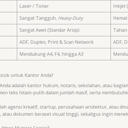
Laser / Toner
Inkjet 
Sangat Tangguh,
Heavy-Duty
Hemat 
Sangat Awet (Standar Arsip)
Tahan 
ADF, Duplex, Print & Scan Network
ADF, D
Mendukung A4, F4, hingga A3
Menduk
ocok untuk Kantor Anda?
Anda adalah kantor hukum, notaris, sekolahan, atau bagia
men teks hitam-putih dalam jumlah masif, serta membutuh
ah agensi kreatif, startup, perusahaan arsitektur, atau di
, atau dokumen beraset visual tinggi, sekaligus ingin menek
Htree Mutiara Copier?