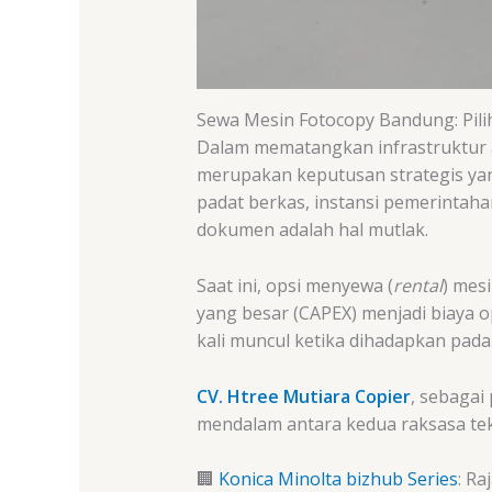
Sewa Mesin Fotocopy Bandung: Pili
Dalam mematangkan infrastruktur a
merupakan keputusan strategis ya
padat berkas, instansi pemerintah
dokumen adalah hal mutlak.
Saat ini, opsi menyewa (
rental
) mes
yang besar (CAPEX) menjadi biaya o
kali muncul ketika dihadapkan pad
CV. Htree Mutiara Copier
, sebagai
mendalam antara kedua raksasa tek
🏢
Konica Minolta bizhub Series
: R