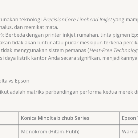
nakan teknologi
PrecisionCore Linehead Inkjet
yang mamp
 halus, dan memikat mata.
):
Berbeda dengan printer inkjet rumahan, tinta pigmen Epson
etakan tidak akan luntur atau pudar meskipun terkena perci
 tidak menggunakan sistem pemanas (
Heat-Free Technolog
ya listrik kantor Anda secara signifikan, menjadikannya
lta vs Epson
ikut adalah matriks perbandingan performa kedua merek di
Konica Minolta bizhub Series
Epson 
Monokrom (Hitam-Putih)
Warna