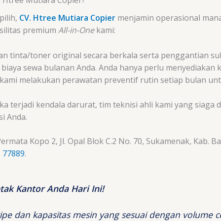
ilih,
CV. Htree Mutiara Copier
menjamin operasional man
silitas premium
All-in-One
kami:
 tinta/toner original secara berkala serta penggantian su
 biaya sewa bulanan Anda. Anda hanya perlu menyediakan k
 kami melakukan perawatan preventif rutin setiap bulan u
ika terjadi kendala darurat, tim teknisi ahli kami yang siag
i Anda.
rmata Kopo 2, Jl. Opal Blok C.2 No. 70, Sukamenak, Kab. B
 77889
.
ak Kantor Anda Hari Ini!
pe dan kapasitas mesin yang sesuai dengan volume 