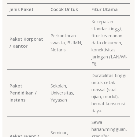
Jenis Paket
Cocok Untuk
Fitur Utama
Kecepatan
standar-tinggi,
Perkantoran
fitur keamanan
Paket Korporat
swasta, BUMN,
data dokumen,
/ Kantor
Notaris
konektivitas
jaringan (LAN/Wi-
Fi).
Durabilitas tinggi
untuk cetak
Paket
Sekolah,
massal (soal
Pendidikan /
Universitas,
ujian, modul),
Instansi
Yayasan
hemat konsumsi
daya.
Sewa
harian/mingguan,
Seminar,
Paket Event /
standby