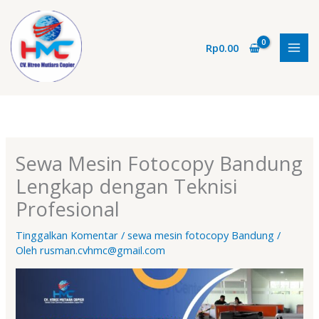
Lewati
ke
konten
Rp
0.00
Sewa Mesin Fotocopy Bandung
Lengkap dengan Teknisi
Profesional
Tinggalkan Komentar
/
sewa mesin fotocopy Bandung
/
Oleh
rusman.cvhmc@gmail.com