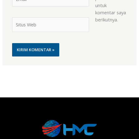
untuk
komentar saya
berikutnya.
Situs
Web