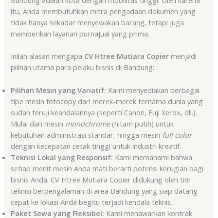
Bandung adalah kota dengan mobilitas tinggi. Oleh karena
itu, Anda membutuhkan mitra pengadaan dokumen yang
tidak hanya sekadar menyewakan barang, tetapi juga
memberikan layanan purnajual yang prima.
Inilah alasan mengapa
CV Htree Mutiara Copier
menjadi
pilihan utama para pelaku bisnis di Bandung:
Pilihan Mesin yang Variatif:
Kami menyediakan berbagai
tipe mesin fotocopy dari merek-merek ternama dunia yang
sudah teruji keandalannya (seperti Canon, Fuji Xerox, dll.).
Mulai dari mesin
monochrome
(hitam putih) untuk
kebutuhan administrasi standar, hingga mesin
full color
dengan kecepatan cetak tinggi untuk industri kreatif.
Teknisi Lokal yang Responsif:
Kami memahami bahwa
setiap menit mesin Anda mati berarti potensi kerugian bagi
bisnis Anda. CV Htree Mutiara Copier didukung oleh tim
teknisi berpengalaman di area Bandung yang siap datang
cepat ke lokasi Anda begitu terjadi kendala teknis.
Paket Sewa yang Fleksibel:
Kami menawarkan kontrak