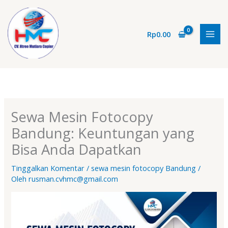
Lewati
ke
konten
Rp
0.00
Sewa Mesin Fotocopy
Bandung: Keuntungan yang
Bisa Anda Dapatkan
Tinggalkan Komentar
/
sewa mesin fotocopy Bandung
/
Oleh
rusman.cvhmc@gmail.com