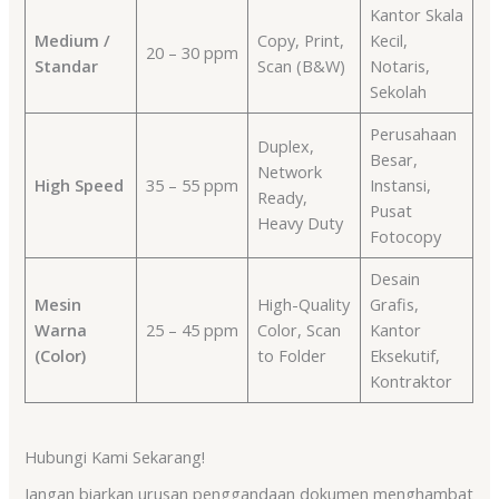
Kantor Skala
Medium /
Copy, Print,
Kecil,
20 – 30 ppm
Standar
Scan (B&W)
Notaris,
Sekolah
Perusahaan
Duplex,
Besar,
Network
High Speed
35 – 55 ppm
Instansi,
Ready,
Pusat
Heavy Duty
Fotocopy
Desain
Mesin
High-Quality
Grafis,
Warna
25 – 45 ppm
Color, Scan
Kantor
(Color)
to Folder
Eksekutif,
Kontraktor
Hubungi Kami Sekarang!
Jangan biarkan urusan penggandaan dokumen menghambat