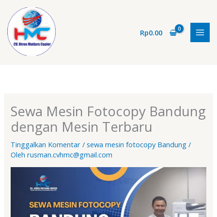
Lewati
ke
konten
Rp
0.00
Sewa Mesin Fotocopy Bandung
dengan Mesin Terbaru
Tinggalkan Komentar
/
sewa mesin fotocopy Bandung
/
Oleh
rusman.cvhmc@gmail.com