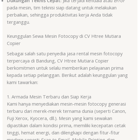
Dukungan Teknis Cepat:
Jika terjadi kendala atau
error
pada mesin, tim teknisi siap datang untuk melakukan
perbaikan, sehingga produktivitas kerja Anda tidak
terganggu.
Keunggulan Sewa Mesin Fotocopy di CV Htree Mutiara
Copier
Sebagai salah satu penyedia jasa rental mesin fotocopy
terpercaya di Bandung, CV Htree Mutiara Copier
berkomitmen untuk selalu memberikan pelayanan prima
kepada setiap pelanggan. Berikut adalah keunggulan yang
kami tawarkan:
1. Armada Mesin Terbaru dan Siap Kerja
Kami hanya menyediakan mesin-mesin fotocopy generasi
terbaru dari merek-merek ternama dunia (seperti Canon,
Fuji Xerox, Kyocera, dll.). Mesin yang kami sewakan
dipastikan dalam kondisi prima, memiliki kecepatan cetak
tinggi, hemat energi, dan dilengkapi dengan fitur-fitur
modern seperti
Scan to Email
,
Mobile Printing
, dan