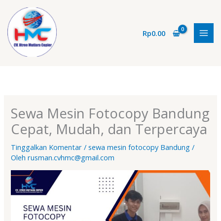
Lewati
ke
konten
Rp
0.00
Sewa Mesin Fotocopy Bandung
Cepat, Mudah, dan Terpercaya
Tinggalkan Komentar
/
sewa mesin fotocopy Bandung
/
Oleh
rusman.cvhmc@gmail.com