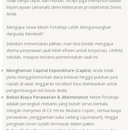
tidak hanya cepat dan mudah, tetapi juga memprioritaskan
kepercayaan (amanah) demi kelancaran produktivitas bisnis
Anda.
Mengapa Sewa Mesin Fotokopi Lebih Menguntungkan
daripada Membeli?
Sebelum menentukan pilihan, mari kita bedah mengapa
skema penyewaan jauh lebih efisien untuk korporasi, UMKM,
sekolah, maupun instansi pemerintahan saat ini:
Menghemat Capital Expenditure (CapEx):
Anda tidak
perlu menggelontorkan dana belasan hingga puluhan juta
rupiah di awal. Anggaran tersebut bisa dialokasikan untuk
pengembangan inti bisnis Anda.
Bebas Biaya Perawatan &
Maintenance
:
Mesin fotokopi
adalah perangkat mekanis yang butuh servis berkala.
Dengan menyewa di CV Htree Mutiara Copier, semua biaya
perawatan, penggantian suku cadang (
sparepart
), hingga
pengisian
toner
sudah termasuk dalam paket.