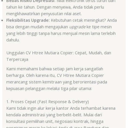
Bebas Risiko Depresiasi:
Nilai elektronik terus turun dari
tahun ke tahun. Dengan menyewa, Anda tidak perlu
mengkhawatirkan penyusutan nilai aset.
Fleksibilitas Upgrade:
Kebutuhan cetak meningkat? Anda
bisa dengan mudah mengajukan
upgrade
ke tipe mesin
yang lebih tinggi tanpa harus menjual mesin lama terlebih
dahulu.
Unggulan CV Htree Mutiara Copier: Cepat, Mudah, dan
Terpercaya
Kami memahami bahwa setiap jam kerja sangatlah
berharga. Oleh karena itu, CV Htree Mutiara Copier
merancang sistem kemitraan yang berorientasi pada
kepuasan pelanggan melalui tiga pilar utama:
1. Proses Cepat (Fast Response & Delivery)
Kami tidak ingin alur kerja kantor Anda terhambat karena
kendala administrasi yang berbelit-belit. Mulai dari
konsultasi pemilihan unit, negosiasi kontrak, hingga
pengiriman mesin ke lokasi Anda di area Bandung dan