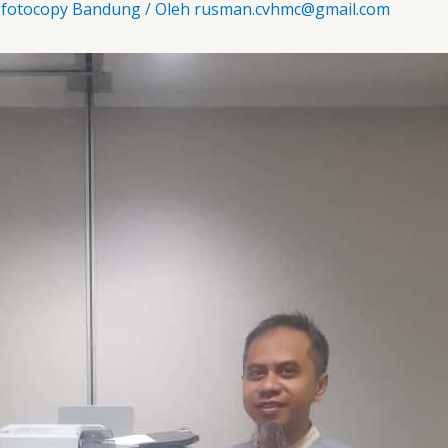
 fotocopy Bandung
/ Oleh
rusman.cvhmc@gmail.com