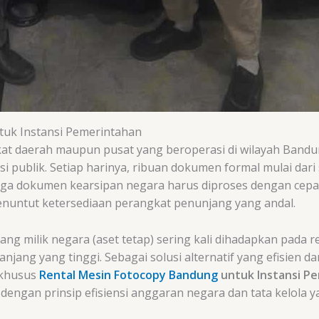
tuk Instansi Pemerintahan
ngkat daerah maupun pusat yang beroperasi di wilayah Ban
i publik. Setiap harinya, ribuan dokumen formal mulai dari 
ga dokumen kearsipan negara harus diproses dengan cepat
nuntut ketersediaan perangkat penunjang yang andal.
 milik negara (aset tetap) sering kali dihadapkan pada re
jang yang tinggi. Sebagai solusi alternatif yang efisien d
 khusus
Rental Mesin Fotocopy Bandung
untuk Instansi P
 dengan prinsip efisiensi anggaran negara dan tata kelola 