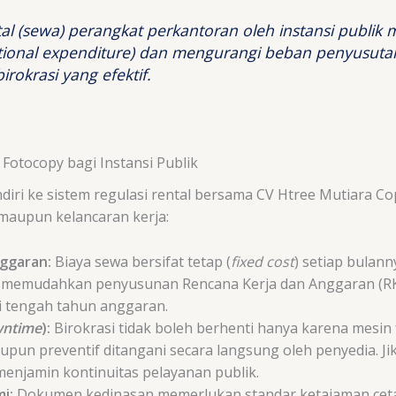
al (sewa) perangkat perkantoran oleh instansi publik
ional expenditure
) dan mengurangi beban penyusutan
rokrasi yang efektif.
Fotocopy bagi Instansi Publik
ndiri ke sistem regulasi rental bersama CV Htree Mutiara Co
maupun kelancaran kerja:
nggaran:
Biaya sewa bersifat tetap (
fixed cost
) setiap bulan
i memudahkan penyusunan Rencana Kerja dan Anggaran (RK
i tengah tahun anggaran.
wntime
):
Birokrasi tidak boleh berhenti hanya karena mesin
pun preventif ditangani secara langsung oleh penyedia. Jika
enjamin kontinuitas pelayanan publik.
i:
Dokumen kedinasan memerlukan standar ketajaman cetak 