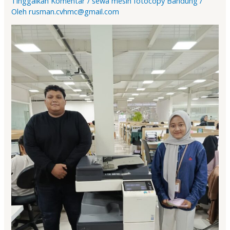
Tinggalkan Komentar
/
sewa mesin fotocopy Bandung
/
Oleh
rusman.cvhmc@gmail.com