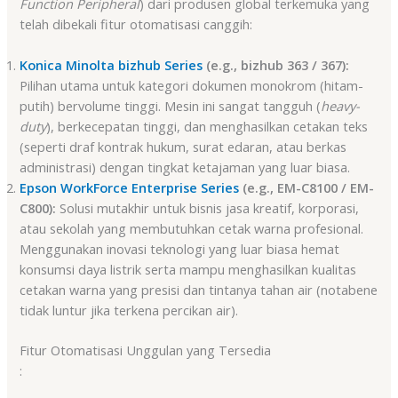
Function Peripheral
) dari produsen global terkemuka yang
telah dibekali fitur otomatisasi canggih
:
Konica Minolta bizhub Series
(e.g., bizhub 363 / 367):
Pilihan utama untuk kategori dokumen monokrom (hitam-
putih) bervolume tinggi. Mesin ini sangat tangguh (
heavy-
duty
), berkecepatan tinggi, dan menghasilkan cetakan teks
(seperti draf kontrak hukum, surat edaran, atau berkas
administrasi) dengan tingkat ketajaman yang luar biasa.
Epson WorkForce Enterprise Series
(e.g., EM-C8100 / EM-
C800):
Solusi mutakhir untuk bisnis jasa kreatif, korporasi,
atau sekolah yang membutuhkan cetak warna profesional.
Menggunakan inovasi teknologi yang luar biasa hemat
konsumsi daya listrik serta mampu menghasilkan kualitas
cetakan warna yang presisi dan tintanya tahan air (notabene
tidak luntur jika terkena percikan air).
Fitur Otomatisasi Unggulan yang Tersedia
: