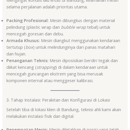
Mengingat kondisi lalu lintas di Bandung, keamanan mesin
selama perjalanan adalah prioritas utama.
Packing Profesional:
Mesin dibungkus dengan material
pelindung (plastic wrap dan
bubble wrap
tebal) untuk
mencegah goresan dan debu.
Armada Khusus:
Mesin diangkut menggunakan kendaraan
tertutup (
box
) untuk melindunginya dari panas matahari
dan hujan.
Penanganan Teknis:
Mesin diposisikan berdiri tegak dan
diikat kencang (
strapping
) di dalam kendaraan untuk
mencegah guncangan ekstrem yang bisa merusak
komponen internal atau menggeser kalibrasi.
3. Tahap Instalasi: Perakitan dan Konfigurasi di Lokasi
Setelah tiba di lokasi klien di Bandung, teknisi ahli kami akan
melakukan instalasi fisik dan digital.
Penempatan Mesin:
Mesin diletakkan di posisi yang telah