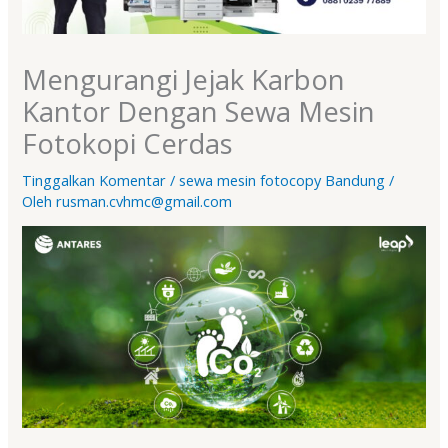
Mengurangi Jejak Karbon
Kantor Dengan Sewa Mesin
Fotokopi Cerdas
Tinggalkan Komentar
/
sewa mesin fotocopy Bandung
/
Oleh
rusman.cvhmc@gmail.com