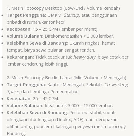
1. Mesin Fotocopy Desktop (Low-End / Volume Rendah)
Target Pengguna:
UMKM,
Startup
, atau penggunaan
pribadi di rumah/kantor kecil.
Kecepatan:
15 – 25 CPM (lembar per menit).
Volume Bulanan:
Direkomendasikan < 3.000 lembar.
Kelebihan Sewa di Bandung:
Ukuran ringkas, hemat
tempat, biaya sewa bulanan sangat rendah.
Kekurangan:
Tidak cocok untuk
heavy duty
, biaya cetak per
lembar cenderung lebih tinggi.
2. Mesin Fotocopy Berdiri Lantai (Mid-Volume / Menengah)
Target Pengguna:
Kantor Menengah, Sekolah,
Co-working
Space
, dan Lembaga Pemerintahan.
Kecepatan:
25 – 45 CPM.
Volume Bulanan:
Ideal untuk 3.000 – 15.000 lembar.
Kelebihan Sewa di Bandung:
Performa stabil, sudah
dilengkapi fitur lengkap (Duplex, ADF), dan merupakan
pilihan paling populer di kalangan penyewa mesin fotocopy
Bandung.