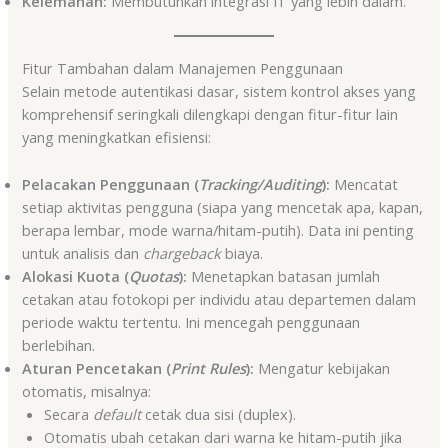
Kelemahan:
Membutuhkan integrasi IT yang lebih dalam.
Fitur Tambahan dalam Manajemen Penggunaan
Selain metode autentikasi dasar, sistem kontrol akses yang
komprehensif seringkali dilengkapi dengan fitur-fitur lain
yang meningkatkan efisiensi:
Pelacakan Penggunaan (
Tracking/Auditing
):
Mencatat
setiap aktivitas pengguna (siapa yang mencetak apa, kapan,
berapa lembar, mode warna/hitam-putih). Data ini penting
untuk analisis dan
chargeback
biaya.
Alokasi Kuota (
Quotas
):
Menetapkan batasan jumlah
cetakan atau fotokopi per individu atau departemen dalam
periode waktu tertentu. Ini mencegah penggunaan
berlebihan.
Aturan Pencetakan (
Print Rules
):
Mengatur kebijakan
otomatis, misalnya:
Secara
default
cetak dua sisi (duplex).
Otomatis ubah cetakan dari warna ke hitam-putih jika