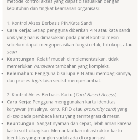
metode kontrol akses yang dapat disesuaikan dengan
kebutuhan dan tingkat keamanan organisasi:
1. Kontrol Akses Berbasis PIN/Kata Sandi
Cara Kerja:
Setiap pengguna diberikan PIN atau kata sandi
unik yang harus dimasukkan pada panel kontrol mesin
sebelum dapat mengoperasikan fungsi cetak, fotokopi, atau
scan
.
Keuntungan:
Relatif mudah diimplementasikan, tidak
memerlukan
hardware
tambahan yang kompleks.
Kelemahan:
Pengguna bisa lupa PIN atau membagikannya,
dan proses
login
bisa sedikit memperlambat.
2. Kontrol Akses Berbasis Kartu (
Card-Based Access
)
Cara Kerja:
Pengguna menggunakan kartu identitas
karyawan (misalnya, kartu RFID atau
proximity card
) yang
di-
tap
pada pembaca kartu yang terintegrasi di mesin.
Keuntungan:
Sangat nyaman dan cepat, lebih aman karena
kartu sulit dibagikan. Memanfaatkan infrastruktur kartu
identitas yang mungkin sudah ada di organisasi.