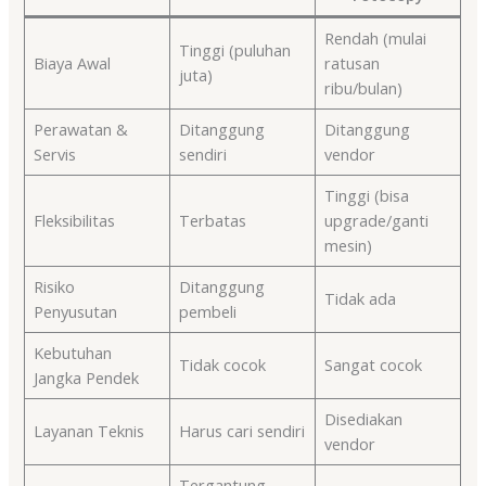
Rendah (mulai
Tinggi (puluhan
Biaya Awal
ratusan
juta)
ribu/bulan)
Perawatan &
Ditanggung
Ditanggung
Servis
sendiri
vendor
Tinggi (bisa
Fleksibilitas
Terbatas
upgrade/ganti
mesin)
Risiko
Ditanggung
Tidak ada
Penyusutan
pembeli
Kebutuhan
Tidak cocok
Sangat cocok
Jangka Pendek
Disediakan
Layanan Teknis
Harus cari sendiri
vendor
Tergantung