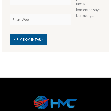
untuk
komentar saya
berikutnya.
Situs
Web