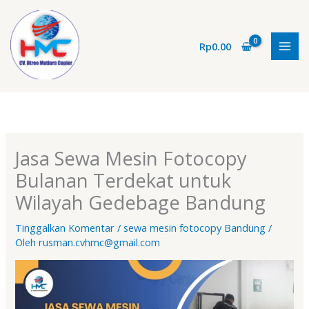
Lewati
ke
konten
Rp
0.00
Jasa Sewa Mesin Fotocopy
Bulanan Terdekat untuk
Wilayah Gedebage Bandung
Tinggalkan Komentar
/
sewa mesin fotocopy Bandung
/
Oleh
rusman.cvhmc@gmail.com