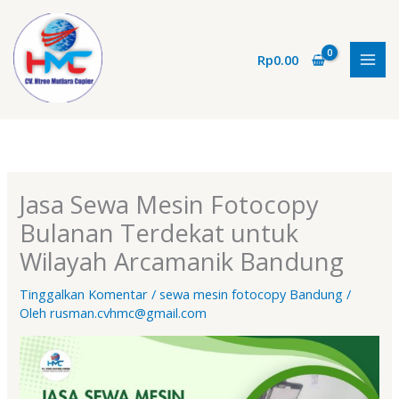
Lewati
ke
konten
Rp
0.00
Jasa Sewa Mesin Fotocopy
Bulanan Terdekat untuk
Wilayah Arcamanik Bandung
Tinggalkan Komentar
/
sewa mesin fotocopy Bandung
/
Oleh
rusman.cvhmc@gmail.com