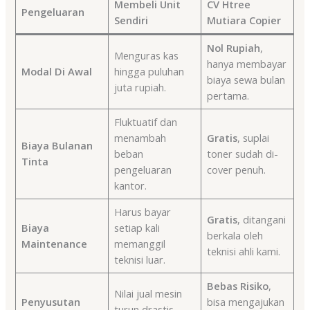
Membeli Unit
CV Htree
Pengeluaran
Sendiri
Mutiara Copier
Nol Rupiah
,
Menguras kas
hanya membayar
Modal Di Awal
hingga puluhan
biaya sewa bulan
juta rupiah.
pertama.
Fluktuatif dan
menambah
Gratis
, suplai
Biaya Bulanan
beban
toner sudah di-
Tinta
pengeluaran
cover penuh.
kantor.
Harus bayar
Gratis
, ditangani
Biaya
setiap kali
berkala oleh
Maintenance
memanggil
teknisi ahli kami.
teknisi luar.
Bebas Risiko
,
Nilai jual mesin
Penyusutan
bisa mengajukan
turun drastis