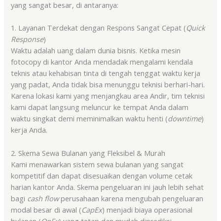
yang sangat besar, di antaranya:
1. Layanan Terdekat dengan Respons Sangat Cepat (
Quick
Response
)
Waktu adalah uang dalam dunia bisnis. Ketika mesin
fotocopy di kantor Anda mendadak mengalami kendala
teknis atau kehabisan tinta di tengah tenggat waktu kerja
yang padat, Anda tidak bisa menunggu teknisi berhari-hari.
Karena lokasi kami yang menjangkau area Andir, tim teknisi
kami dapat langsung meluncur ke tempat Anda dalam
waktu singkat demi meminimalkan waktu henti (
downtime
)
kerja Anda.
2. Skema Sewa Bulanan yang Fleksibel & Murah
Kami menawarkan sistem sewa bulanan yang sangat
kompetitif dan dapat disesuaikan dengan volume cetak
harian kantor Anda. Skema pengeluaran ini jauh lebih sehat
bagi
cash flow
perusahaan karena mengubah pengeluaran
modal besar di awal (
CapEx
) menjadi biaya operasional
bulanan (
OpEx
) yang tetap dan mudah diprediksi.