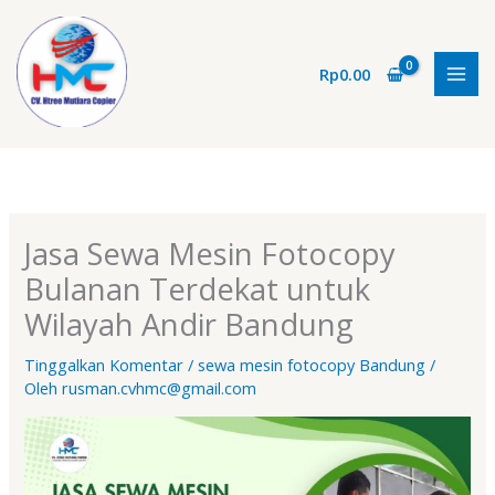
Lewati
ke
konten
Rp
0.00
Jasa Sewa Mesin Fotocopy
Bulanan Terdekat untuk
Wilayah Andir Bandung
Tinggalkan Komentar
/
sewa mesin fotocopy Bandung
/
Oleh
rusman.cvhmc@gmail.com