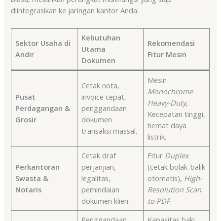
diintegrasikan ke jaringan kantor Anda:
Kebutuhan
Sektor Usaha di
Rekomendasi
Utama
Andir
Fitur Mesin
Dokumen
Mesin
Cetak nota,
Monochrome
Pusat
invoice cepat,
Heavy-Duty
,
Perdagangan &
penggandaan
Kecepatan tinggi,
Grosir
dokumen
hemat daya
transaksi massal.
listrik.
Cetak draf
Fitur
Duplex
Perkantoran
perjanjian,
(cetak bolak-balik
Swasta &
legalitas,
otomatis),
High-
Notaris
pemindaian
Resolution Scan
dokumen klien.
to PDF
.
Penggandaan
Kapasitas baki