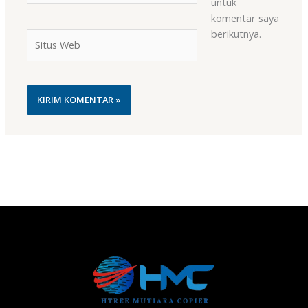
untuk
komentar saya
berikutnya.
Situs
Web