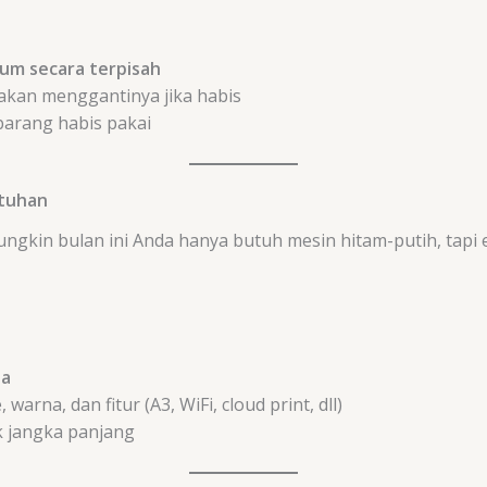
rum secara terpisah
akan menggantinya jika habis
arang habis pakai
utuhan
ngkin bulan ini Anda hanya butuh mesin hitam-putih, tapi
ja
arna, dan fitur (A3, WiFi, cloud print, dll)
k jangka panjang