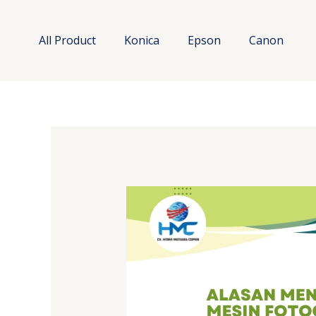
Lewati
ke
All Product
Konica
Epson
Canon
konten