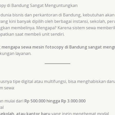
opy di Bandung Sangat Menguntungkan
unia bisnis dan perkantoran di Bandung, kebutuhan akan e
yang kini banyak dipilih oleh berbagai instansi, sekolah, 
ngkan membelinya. Mengapa? Karena sistem sewa memberi
patkan saat membeli unit sendiri.
g
mengapa sewa mesin fotocopy di Bandung sangat men
ukungan layanan.
snya tipe digital atau multifungsi, bisa menghabiskan da
em sewa:
n mulai dari
Rp 500.000 hingga Rp 3.000.000
al
sekolah, atau kantor baru
yang ingin menghemat modal