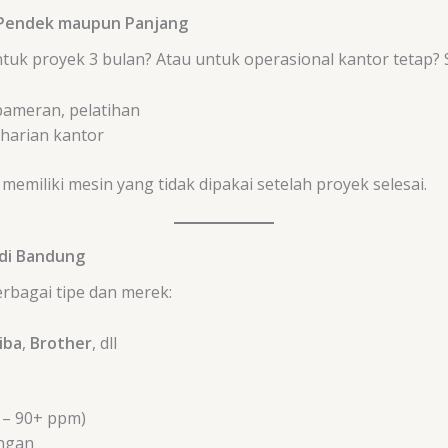
 Pendek maupun Panjang
uk proyek 3 bulan? Atau untuk operasional kantor tetap? S
pameran, pelatihan
harian kantor
memiliki mesin yang tidak dipakai setelah proyek selesai.
 di Bandung
rbagai tipe dan merek:
iba
,
Brother
, dll
 – 90+ ppm)
ungan