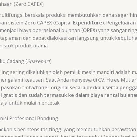
ahaan (Zero CAPEX)
multifungsi berskala produksi membutuhkan dana segar hing
kan sistem
Zero CAPEX (Capital Expenditure)
. Pengeluaran
menjadi biaya operasional bulanan (
OPEX
) yang sangat rin
tap aman dan dapat dialokasikan langsung untuk kebutuhan e
n stok produk utama.
uku Cadang (
Sparepart
)
aling sering dikeluhkan oleh pemilik mesin mandiri adalah m
galami keausan. Saat Anda menyewa di CV. Htree Mutiara C
pasokan tinta/toner original secara berkala serta peng
 gratis dan sudah termasuk ke dalam biaya rental bulana
aja untuk mulai mencetak.
nisi Profesional Bandung
ekanis berintensitas tinggi yang membutuhkan perawatan 
mengalami kendala seperti kertas tersangkut (
paper jam
) a