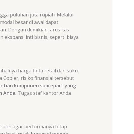
ga puluhan juta rupiah. Melalui
 modal besar di awal dapat
gan. Dengan demikian, arus kas
kspansi inti bisnis, seperti biaya
ahalnya harga tinta retail dan suku
opier, risiko finansial tersebut
gantian komponen sparepart yang
n Anda.
Tugas staf kantor Anda
rutin agar performanya tetap
tau hasil cetak buram di tengah