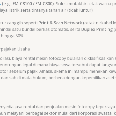
s
(e.g., EM-C8100 / EM-C800):
Solusi mutakhir cetak warna p
 listrik serta tintanya tahan air (tidak luntur).
itur canggih seperti
Print & Scan Network
(cetak nirkabel l
ndai satu bundel berkas otomatis, serta
Duplex Printing
(
 hingga 50%.
erpajakan Usaha
rasi, biaya rental mesin fotocopy bulanan diklasifikasikan
keuntungan legal di mana biaya sewa tersebut dapat langs
otor sebelum pajak. Alhasil, skema ini mampu menekan kew
n dan sah di mata hukum, berbeda dengan kepemilikan aset
enyedia jasa rental dan penjualan mesin fotocopy tepercaya
n melayani berbagai sektor mulai dari korporasi swasta, k