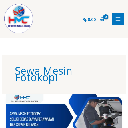
Lewati
ke
konten
Rp
0.00
Sewa Mesin
Fotokopi
Sewa
Mesin
Fotocopy:
Solusi
Bebas