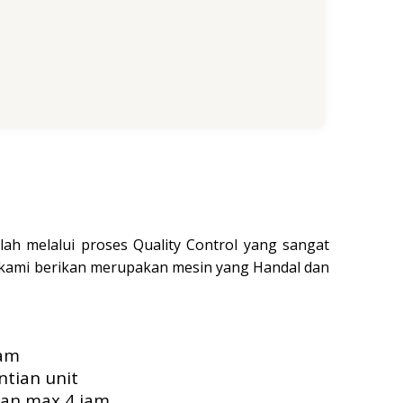
ah melalui proses Quality Control yang sangat
 kami berikan merupakan mesin yang Handal dan
jam
ntian unit
kan max 4 jam