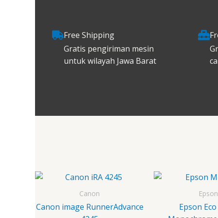
Free Shipping
Fr
Gratis pengiriman mesin
Gr
untuk wilayah Jawa Barat
ca
Canon
Epson
Canon image RunnerAdvance
Epson Eco