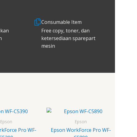
Consumable Item
ikan
Free copy, toner, dan
h
ketersediaan sparepart
mesin
Epson
Epson
kForce Pro WF-
Epson WorkForce Pro WF-